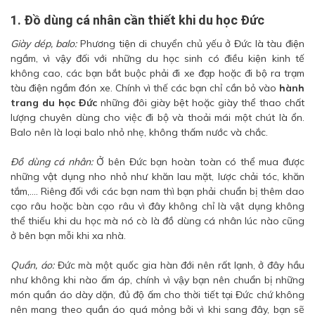
1. Đồ dùng cá nhân cần thiết khi du học Đức
Giày dép, balo:
Phương tiện di chuyển chủ yếu ở Đức là tàu điện
ngầm, vì vậy đối với những du học sinh có điều kiện kinh tế
không cao, các bạn bắt buộc phải đi xe đạp hoặc đi bộ ra trạm
tàu điện ngầm đón xe. Chính vì thế các bạn chỉ cần bỏ vào
hành
trang du học Đức
những đôi giày bệt hoặc giày thể thao chất
lượng chuyên dùng cho việc đi bộ và thoải mái một chút là ổn.
Balo nên là loại balo nhỏ nhẹ, không thấm nước và chắc.
Đồ dùng cá nhân:
Ở bên Đức bạn hoàn toàn có thể mua được
những vật dụng nho nhỏ như khăn lau mặt, lược chải tóc, khăn
tắm,…. Riêng đối với các bạn nam thì bạn phải chuẩn bị thêm dao
cạo râu hoặc bàn cạo râu vì đây không chỉ là vật dụng không
thể thiếu khi du học mà nó cò là đồ dùng cá nhân lúc nào cũng
ở bên bạn mỗi khi xa nhà.
Quần, áo:
Đức mà một quốc gia hàn đới nên rất lạnh, ở đây hầu
như không khi nào ấm áp, chính vì vậy bạn nên chuẩn bị những
món quần áo dày dặn, đủ độ ấm cho thời tiết tại Đức chứ không
nên mang theo quần áo quá mỏng bởi vì khi sang đây, bạn sẽ