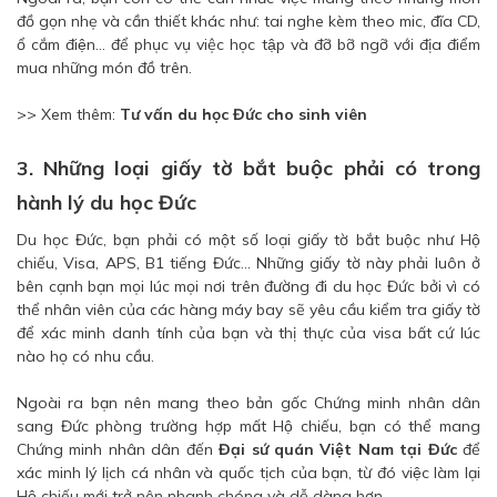
đồ gọn nhẹ và cần thiết khác như: tai nghe kèm theo mic, đĩa CD,
ổ cắm điện… để phục vụ việc học tập và đỡ bỡ ngỡ với địa điểm
mua những món đồ trên.
>> Xem thêm:
Tư vấn du học Đức cho sinh viên
3. Những loại giấy tờ bắt buộc phải có trong
hành lý du học Đức
Du học Đức, bạn phải có một số loại giấy tờ bắt buộc như Hộ
chiếu, Visa, APS, B1 tiếng Đức… Những giấy tờ này phải luôn ở
bên cạnh bạn mọi lúc mọi nơi trên đường đi du học Đức bởi vì có
thể nhân viên của các hàng máy bay sẽ yêu cầu kiểm tra giấy tờ
để xác minh danh tính của bạn và thị thực của visa bất cứ lúc
nào họ có nhu cầu.
Ngoài ra bạn nên mang theo bản gốc Chứng minh nhân dân
sang Đức phòng trường hợp mất Hộ chiếu, bạn có thể mang
Chứng minh nhân dân đến
Đại sứ quán Việt Nam tại Đức
để
xác minh lý lịch cá nhân và quốc tịch của bạn, từ đó việc làm lại
Hộ chiếu mới trở nên nhanh chóng và dễ dàng hơn.