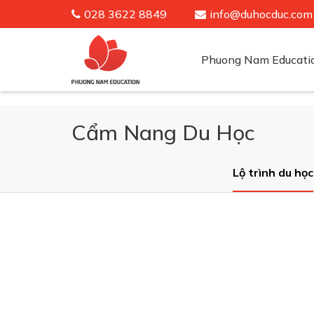
028 3622 8849
info@duhocduc.com
Phuong Nam Educati
Cẩm Nang Du Học
Lộ trình du học