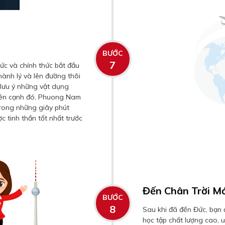
BƯỚC
7
c và chính thức bắt đầu
hành lý và lên đường thôi
lưu ý những vật dụng
Bên cạnh đó, Phuong Nam
rong những giây phút
c tinh thần tốt nhất trước
Đến Chân Trời Mớ
BƯỚC
8
Sau khi đã đến Đức, bạn 
học tập chất lượng cao, uy