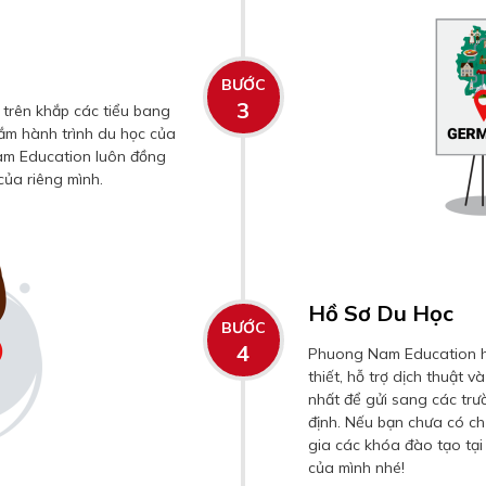
BƯỚC
3
 trên khắp các tiểu bang
ắm hành trình du học của
am Education luôn đồng
của riêng mình.
Hồ Sơ Du Học
BƯỚC
4
Phuong Nam Education h
thiết, hỗ trợ dịch thuật
nhất để gửi sang các tr
định. Nếu bạn chưa có ch
gia các khóa đào tạo tạ
của mình nhé!