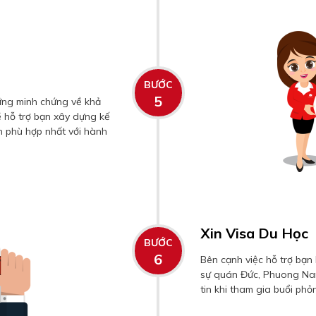
BƯỚC
5
ững minh chứng về khả
 hỗ trợ bạn xây dựng kế
nh phù hợp nhất với hành
Xin Visa Du Học
BƯỚC
6
Bên cạnh việc hỗ trợ bạn 
sự quán Đức, Phuong Nam
tin khi tham gia buổi phỏ