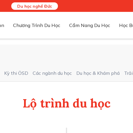
Du học nghề Đức
on
Chương Trình Du Học
Cẩm Nang Du Học
Học B
Điều kiện - hồ sơ - chi phí
Điều kiện - hồ sơ - chi phí
Điều kiện - hồ sơ - chi phí
Điều kiện - hồ sơ - chi phí
Kỳ thi ÖSD
Các ngành du học
Du học & Khám phá
Trả
Lộ trình du học