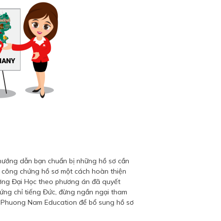
ướng dẫn bạn chuẩn bị những hồ sơ cần
 và công chứng hồ sơ một cách hoàn thiện
ường Đại Học theo phương án đã quyết
ứng chỉ tiếng Đức, đừng ngần ngại tham
i Phuong Nam Education để bổ sung hồ sơ