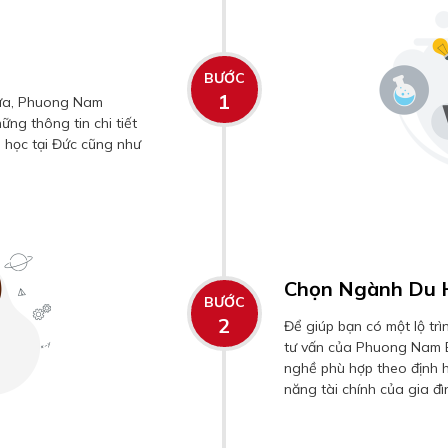
BƯỚC
1
hưa, Phuong Nam
ững thông tin chi tiết
h học tại Đức cũng như
Chọn Ngành Du 
BƯỚC
2
Để giúp bạn có một lộ tr
tư vấn của Phuong Nam E
nghề phù hợp theo định 
năng tài chính của gia đì