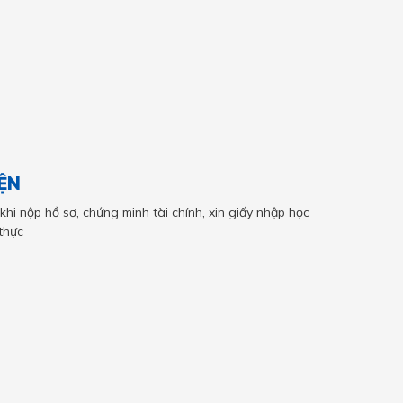
ỆN
 khi nộp hồ sơ, chứng minh tài chính, xin giấy nhập học
 thực