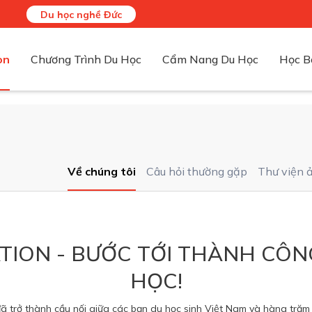
Du học nghề Đức
on
Chương Trình Du Học
Cẩm Nang Du Học
Học B
Điều kiện - hồ sơ - chi phí
Điều kiện - hồ sơ - chi phí
Điều kiện - hồ sơ - chi phí
Điều kiện - hồ sơ - chi phí
Về chúng tôi
Câu hỏi thường gặp
Thư viện 
ION - BƯỚC TỚI THÀNH CÔN
HỌC!
rở thành cầu nối giữa các bạn du học sinh Việt Nam và hàng trăm cá