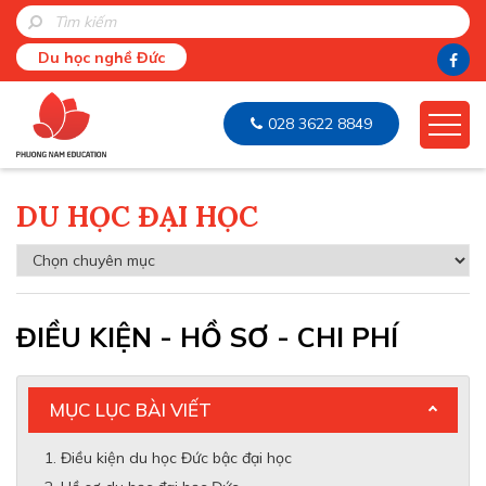
Du học nghề Đức
028 3622 8849
DU HỌC ĐẠI HỌC
ĐIỀU KIỆN - HỒ SƠ - CHI PHÍ
MỤC LỤC BÀI VIẾT
Điều kiện du học Đức bậc đại học