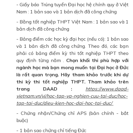
- Giấy báo Trúng tuyển Đại học hệ chính quy ở Việt
Nam : 1 bản sao và 1 bản dịch đã công chứng
- Bằng tốt nghiệp THPT Việt Nam : 1 bản sao và 1
bản dịch đã công chứng
- Bảng điểm các học kỳ đại học (nếu có): 1 bản sao
và 1 bản dịch đã công chứng. Theo đó, các bạn
phải có bảng điểm kỳ thi tốt nghiệp THPT theo
quy định từng năm .
Chọn khối thi phù hợp với
ngành học mà bạn mong muốn tại Đại học ở Đức
là rất quan trọng. Hãy tham khảo trước khi dự
thi kỳ thi tốt nghiệp THPT. Tham khảo trên
trang DAAD :
https://www.daad-
vietnam.vn/vi/hoc-tap-va-nghien-cuu-tai-duc/hoc-
tap-tai-duc/dieu-kien-hoc-dai-hoc-tai-duc/
- Chứng nhận/Chứng chỉ APS (bản chính - bắt
buộc)
- 1 bản sao chứng chỉ tiếng Đức