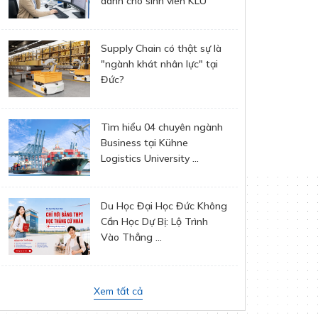
dành cho sinh viên KLU
Supply Chain có thật sự là
"ngành khát nhân lực" tại
Đức?
Tìm hiểu 04 chuyên ngành
Business tại Kühne
Logistics University ...
Du Học Đại Học Đức Không
Cần Học Dự Bị: Lộ Trình
Vào Thẳng ...
Xem tất cả