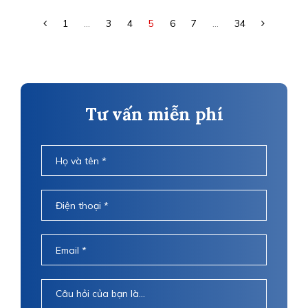
1
...
3
4
5
6
7
...
34
Tư vấn miễn phí